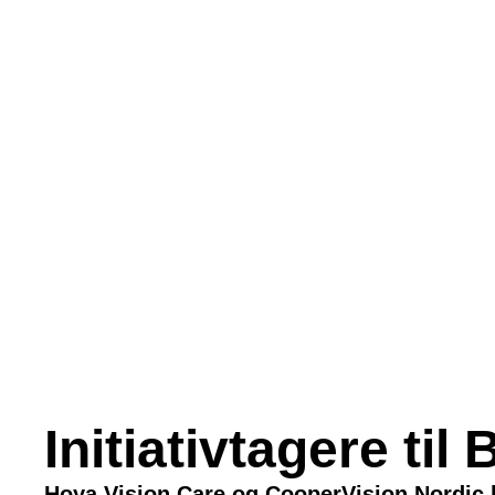
Initiativtagere t
Hoya Vision Care og CooperVision Nordic ha