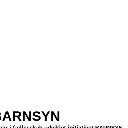
il BARNSYN
r i fællesskab udviklet initiativet BARNSYN – e