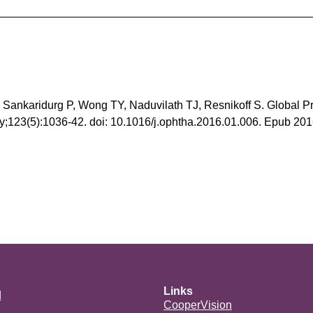
 Sankaridurg P, Wong TY, Naduvilath TJ, Resnikoff S. Global 
;123(5):1036-42. doi: 10.1016/j.ophtha.2016.01.006. Epub 20
Links
d
CooperVision