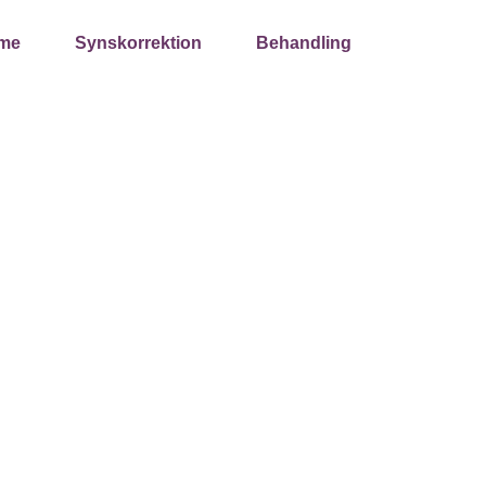
sme
Synskorrektion
Behandling
Uddannel