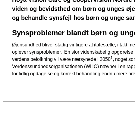
viden og bevidsthed om børn og unges øj
og behandle synsfejl hos børn og unge sam
Synsproblemer blandt børn og unge
Øjensundhed bliver stadig vigtigere at italesætte, i takt me
oplever synsproblemer. En stor videnskabelig opgørelse a
1
verdens befolkning vil være nærsynede i 2050
, noget s
Verdenssundhedsorganisationen (WHO) nævner i en rappo
for tidlig opdagelse og korrekt behandling endnu mere pr