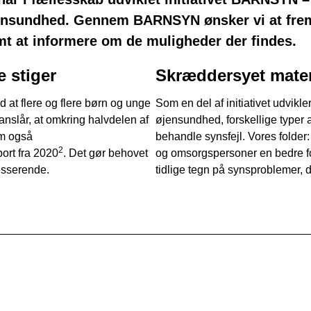
ensundhed. Gennem BARNSYN ønsker vi at fremh
t at informere om de muligheder der findes.
 stiger
Skræddersyet mater
d at flere og flere børn og unge
Som en del af initiativet udvikl
nslår, at omkring halvdelen af
øjensundhed, forskellige typer af
om også
behandle synsfejl. Vores folder: 
2
rt fra 2020
. Det gør behovet
og omsorgspersoner en bedre fo
esserende.
tidlige tegn på synsproblemer